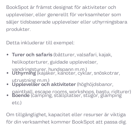
BookSpot är främst designat för aktiviteter och
upplevelser, eller generellt för verksamheter som
säljer tidsbaserade upplevelser eller uthyrningsbara
produkter.
Detta inkluderar till exempel:
Turer och safaris
(båtturer, valsafari, kajak,
helikopterturer, guidade upplevelser,
vandringsturer, hundspann m.m.)
Uthyrning
(kajaker, kanoter, cyklar, snöskotrar,
utrustning m.m.)
Upplevelser och aktiviteter
(höghöjdsbanor,
paintball, escape rooms, workshops, bastu, ridturer)
Boende
(camping, ställplatser, stugor, glamping
etc.)
Om tillgänglighet, kapacitet eller resurser är viktiga
för din verksamhet kommer BookSpot att passa dig.