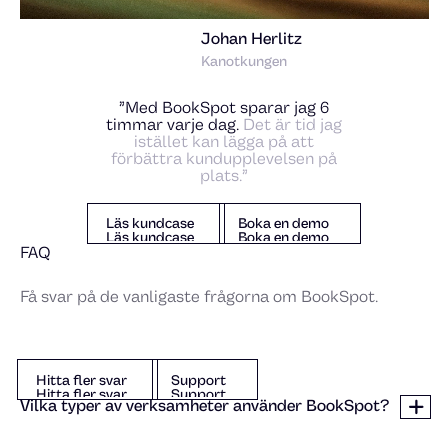
Johan Herlitz
Kanotkungen
”Med BookSpot sparar jag 6
timmar varje dag.
Det är tid jag
istället kan lägga på att
förbättra kundupplevelsen på
plats.”
Läs kundcase
Boka en demo
Läs kundcase
Boka en demo
Läs kundcase
Boka en demo
FAQ
Få svar på de vanligaste frågorna om BookSpot.
Hitta fler svar
Support
Hitta fler svar
Support
Hitta fler svar
Support
Vilka typer av verksamheter använder BookSpot?