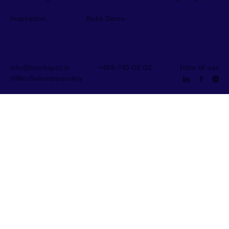
Inspiration
Boka Demo
info@bookspot.io
+468-745 02 02
Hitta till oss
Villkor
Sekretesspolicy