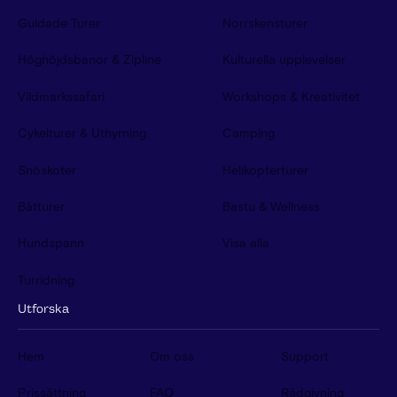
Guidade Turer
Norrskensturer
Höghöjdsbanor & Zipline
Kulturella upplevelser
Vildmarkssafari
Workshops & Kreativitet
Cykelturer & Uthyrning
Camping
Snöskoter
Helikopterturer
Båtturer
Bastu & Wellness
Hundspann
Visa alla
Turridning
Utforska
Hem
Om oss
Support
Prissättning
FAQ
Rådgivning