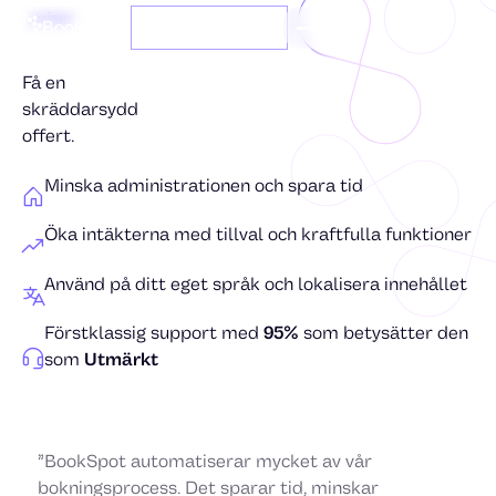
priser
BookSpot
Boka en demo
Få en
skräddarsydd
offert.
Minska administrationen och spara tid
Öka intäkterna med tillval och kraftfulla funktioner
Använd på ditt eget språk och lokalisera innehållet
Förstklassig support med
95%
som betysätter den
som
Utmärkt
”BookSpot automatiserar mycket av vår
bokningsprocess. Det sparar tid, minskar