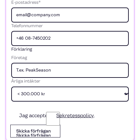
E-postadress*
Telefonnummer
Förklaring
Företag
Årliga intäkter
Jag accepterar
Sekretesspolicy
.
Skicka förfrågan
Skicka förfrågan
Skicka förfrågan