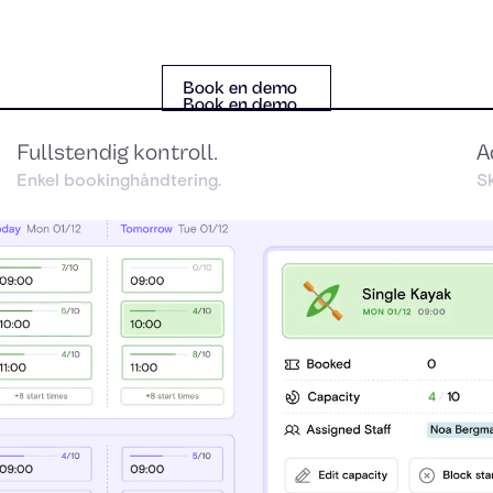
Book en demo
Book en demo
Book en demo
Fullstendig kontroll.
A
Enkel bookinghåndtering.
Sk