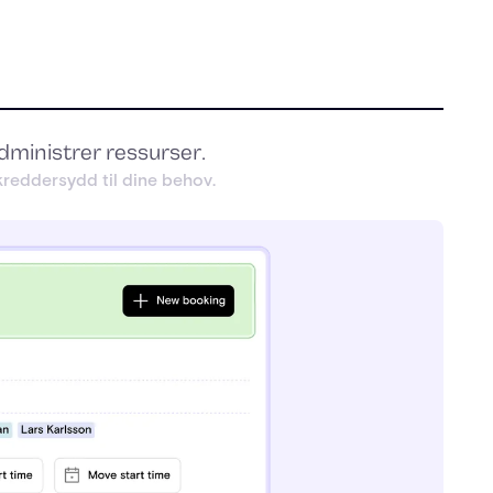
dministrer ressurser.
reddersydd til dine behov.