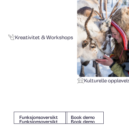
t & Workshops
Nordly
Kulturelle opplevelser
Book demo
Funksjonsoversikt
Book demo
Funksjonsoversikt
Funksjonsoversikt
Book demo