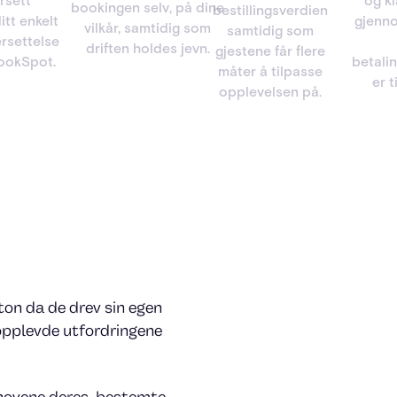
rsett
og k
bookingen selv, på dine
bestillingsverdien
itt enkelt
gjenno
vilkår, samtidig som
samtidig som
rsettelse
driften holdes jevn.
gjestene får flere
BookSpot.
betali
måter å tilpasse
er t
opplevelsen på.
on da de drev sin egen
 opplevde utfordringene