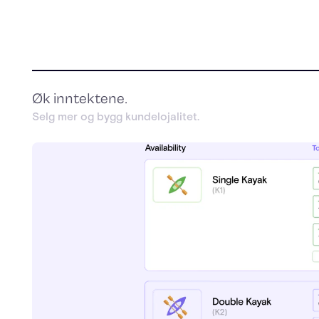
Øk inntektene.
Selg mer og bygg kundelojalitet.