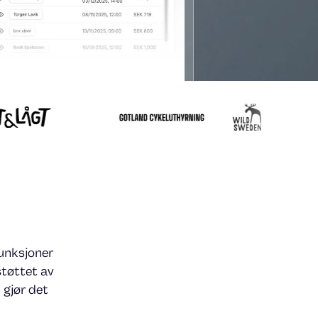
unksjoner
støttet av
 gjør det