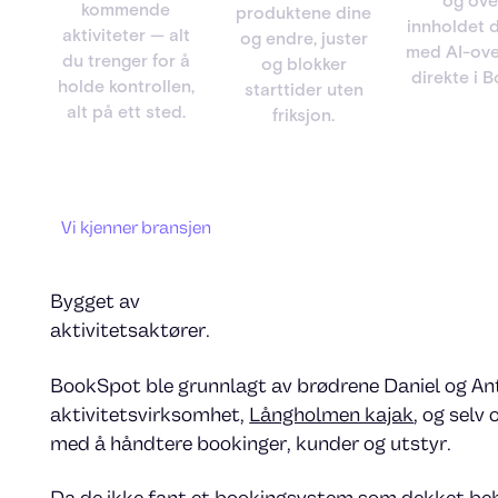
og ove
kommende
produktene dine
innholdet d
aktiviteter — alt
og endre, juster
med AI-ove
du trenger for å
og blokker
direkte i 
holde kontrollen,
starttider uten
alt på ett sted.
friksjon.
Vi kjenner bransjen
Bygget av
aktivitetsaktører.
BookSpot ble grunnlagt av brødrene Daniel og Ant
aktivitetsvirksomhet,
Långholmen kajak
, og selv
med å håndtere bookinger, kunder og utstyr.