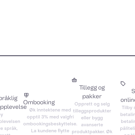
Tillegg og
S
pakker
pråklig
onlin
Ombooking
Opprett og selg
pplevelse
Tilby
Øk inntektene med
tilleggsprodukter
by
betali
opptil 3% med valgfri
eller bygg
plevelsen
betali
ombookingsbeskyttelse.
avanserte
re språk,
pålitel
La kundene flytte
produktpakker. Øk