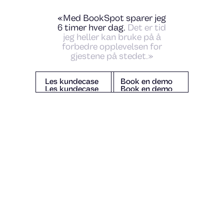
«Med BookSpot sparer jeg
6 timer hver dag.
Det er tid
jeg heller kan bruke på å
forbedre opplevelsen for
gjestene på stedet.»
Les kundecase
Book en demo
Les kundecase
Book en demo
Les kundecase
Book en demo