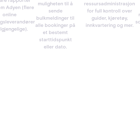
lare rapporter
muligheten til å
ressursadministrasjon
m Adyen (flere
sende
for full kontroll over
online
bulkmeldinger til
guider, kjøretøy,
ngsleverandører
s
alle bookinger på
innkvartering og mer.
ilgjengelige).
et bestemt
starttidspunkt
eller dato.