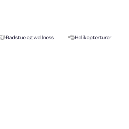
llness
Helikopterturer
Kreativite