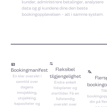
kunder, administrere betalinger, analysere
data og gi kundene dine den beste
bookingopplevelsen – alt i samme system.
Fleksibel
Bookingmanifest
tilgjengelighet
En klar oversikt i
Flers
sanntid over
Endre enkelt
bookingo
dagens
tidsplaner og
Til
innsjekking,
starttider. Få en
bookingop
utsjekking,
fullstendig
din på fle
kapasiteter og
oversikt over