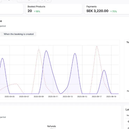
600+ virksomheter velger oss
Kraftfullt bookingsystem. Personlig support.
Bookingsyst
for
aktiviteter,
opplevelser