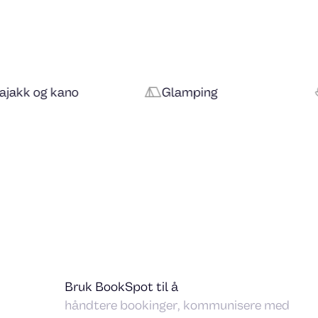
Glamping
Badstue og we
Bruk BookSpot til å
håndtere bookinger, kommunisere med