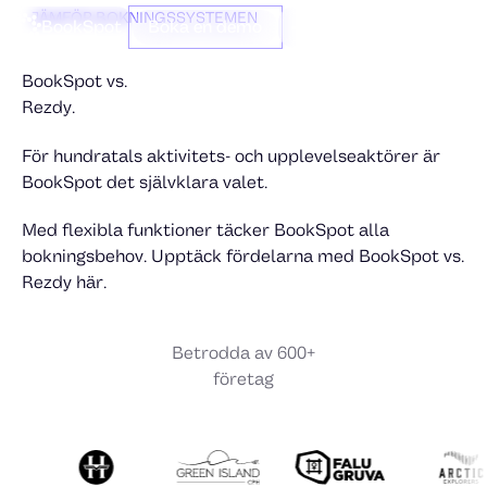
JÄMFÖR BOKNINGSSYSTEMEN
BookSpot
Boka en demo
BookSpot vs.
Rezdy.
För hundratals aktivitets- och upplevelseaktörer är
BookSpot det självklara valet.
Med flexibla funktioner täcker BookSpot alla
bokningsbehov. Upptäck fördelarna med BookSpot vs.
Rezdy här.
Betrodda av 600+
företag