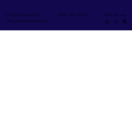
info@bookspot.io
+468-745 02 02
Hitta till oss
Villkor
Sekretesspolicy