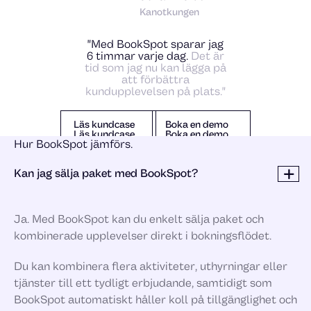
Kanotkungen
"Med BookSpot sparar jag
6 timmar varje dag.
Det är
tid som jag nu kan lägga på
att förbättra
kundupplevelsen på plats."
Läs kundcase
Boka en demo
Läs kundcase
Boka en demo
Läs kundcase
Boka en demo
Hur BookSpot jämförs.
Kan jag sälja paket med BookSpot?
Ja. Med BookSpot kan du enkelt sälja paket och
kombinerade upplevelser direkt i bokningsflödet.
Du kan kombinera flera aktiviteter, uthyrningar eller
tjänster till ett tydligt erbjudande, samtidigt som
BookSpot automatiskt håller koll på tillgänglighet och