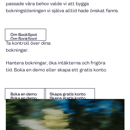
passade våra behov valde vi att bygga
bokningslösningen vi själva alltid hade önskat fanns.
Om BookSpot
Om BookSpot
Om BookSpot
Ta kontroll över dina
bokningar.
Hantera bokningar, öka intäkterna och frigöra
tid. Boka en demo eller skapa ett gratis konto.
Boka en demo
Skapa gratis konto
Boka en demo
Skapa gratis konto
Boka en demo
Skapa gratis konto