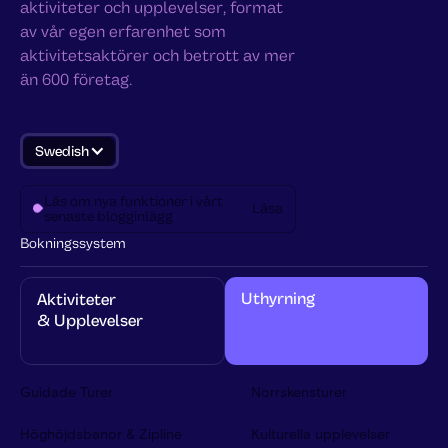
aktiviteter och upplevelser, format
av vår egen erfarenhet som
aktivitetsaktörer och betrott av mer
än 600 företag.
Swedish
Läs om nya funktioner i vårt
Läsa
senaste blogginlägg
Bokningssystem
Uthyrning
Aktiviteter 
& Upplevelser
Guidade Turer
Norrskensturer
Höghöjdsbanor & Zipline
Kulturella upplevelser